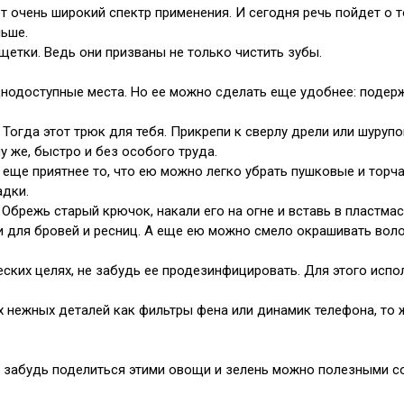
ют очень широкий спектр применения. И сегодня речь пойдет о
ньше.
етки. Ведь они призваны не только чистить зубы.
нодоступные места. Но ее можно сделать еще удобнее: подержи
огда этот трюк для тебя. Прикрепи к сверлу дрели или шурупо
у же, быстро и без особого труда.
еще приятнее то, что ею можно легко убрать пушковые и торч
адки.
 Обрежь старый крючок, накали его на огне и вставь в пластма
 для бровей и ресниц. А еще ею можно смело окрашивать воло
ских целях, не забудь ее продезинфицировать. Для этого испо
х нежных деталей как фильтры фена или динамик телефона, то 
 забудь поделиться этими овощи и зелень можно полезными со