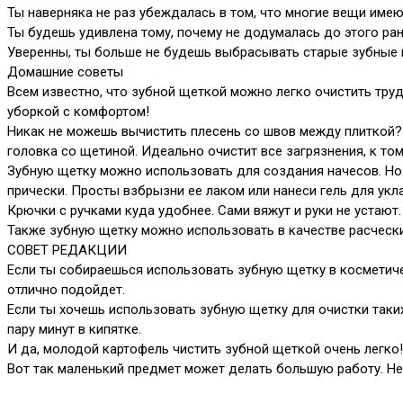
Ты наверняка не раз убеждалась в том, что многие вещи име
Ты будешь удивлена тому, почему не додумалась до этого ра
Уверенны, ты больше не будешь выбрасывать старые зубные щ
Домашние советы
Всем известно, что зубной щеткой можно легко очистить труд
уборкой с комфортом!
Никак не можешь вычистить плесень со швов между плиткой? Т
головка со щетиной. Идеально очистит все загрязнения, к том
Зубную щетку можно использовать для создания начесов. Но 
прически. Просты взбрызни ее лаком или нанеси гель для укл
Крючки с ручками куда удобнее. Сами вяжут и руки не устают.
Также зубную щетку можно использовать в качестве расчески
СОВЕТ РЕДАКЦИИ
Если ты собираешься использовать зубную щетку в косметиче
отлично подойдет.
Если ты хочешь использовать зубную щетку для очистки таки
пару минут в кипятке.
И да, молодой картофель чистить зубной щеткой очень легко!
Вот так маленький предмет может делать большую работу. Не