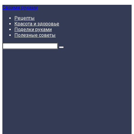
Skip
Своими руками
to
Рецепты
content
Красота и здоровье
Поделки руками
Полезные советы