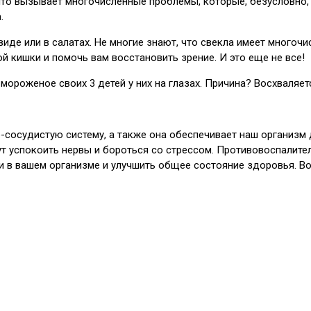
что вызывает многочисленные проблемы, которые, безусловно, 
.
виде или в салатах. Не многие знают, что свекла имеет много
й кишки и помочь вам восстановить зрение. И это еще не все!
мороженое своих 3 детей у них на глазах. Причина? Восхваляет
сосудистую систему, а также она обеспечивает наш организм 
ут успокоить нервы и бороться со стрессом. Противовоспалит
 в вашем организме и улучшить общее состояние здоровья. Вот