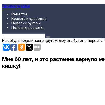
Skip
Своими руками
to
Рецепты
content
Красота и здоровье
Поделки руками
Полезные советы
Не забудь поделиться с другом, ему это будет интересно!!
Мне 60 лет, и это растение вернуло 
кишку!