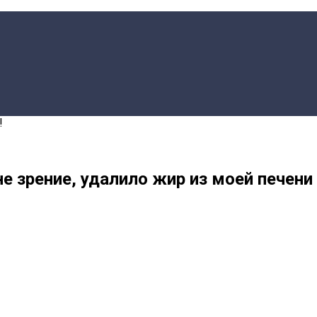
!
мне зрение, удалило жир из моей печен