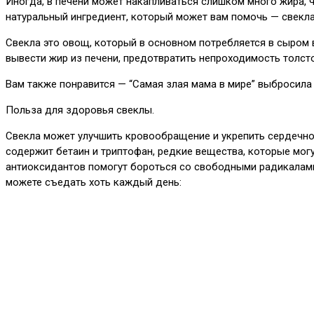
Иногда, в печени может накапливаться слишком много жира, 
натуральный ингредиент, который может вам помочь — свекла
Свекла это овощ, который в основном потребляется в сыром 
вывести жир из печени, предотвратить непроходимость толсто
Вам также понравится — “Самая злая мама в мире” выбросила 
Польза для здоровья свеклы.
Свекла может улучшить кровообращение и укрепить сердечно-
содержит бетаин и триптофан, редкие вещества, которые мог
антиоксидантов помогут бороться со свободными радикалами
можете съедать хоть каждый день: