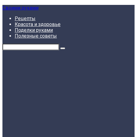
Skip
Своими руками
to
Рецепты
content
Красота и здоровье
Поделки руками
Полезные советы