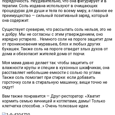
порядочность. Неудивительно, что она фигурирует и в
терапии. Соль издавна используют в очищающих
процедурах для души и тела по всему миру, а главное ее
преимущество — сильный позитивный заряд, который
она содержит.
Существует суеверие, что рассыпать соль нельзя, это не
к добру. Мы не согласны с этим утверждением, оно
изрядно устарело… Немного соли на пороге защитит дом
от проникновения муравьев, блох и любых других
букашек. Также соль на пороге отведет злых духов от
дома и обезопасит жителей дома от порчи.
Моя мама давно делает так: чтобы защитить от
влажности крупы и специи в кухонных шкафчиках, она
расставляет небольшие емкости с солью по углам.
Также соль помогает при стирке: если добавить
горсточку соли в стиральную машинку, вещи точно не
сядут!
Вам также понравится — Друг-ресторатор: «Хватит
кормить семью яичницей и котлетами, дамы! Только
клетчатка способна…» Очень толковые идеи.